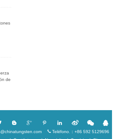
otones
uerza
ión de
es@chinatungsten.com
Teléfono.：+86 592 5129696