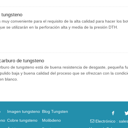
 tungsteno
 muy conveniente para el requisito de la alta calidad para hacer los b
ue se utilizarán en la perforación alta y media de la presión DTH.
 carburo de tungsteno
carburo de tungsteno está de buena resistencia de desgaste, pequeña f
pulido baja y buena calidad del proceso que se ofrezcan con la condic
 en blanco.
o
Imagen tungsteno
Blog Tungsten
eno
Cobre tungsteno
Molibdeno
Electrónico : sal