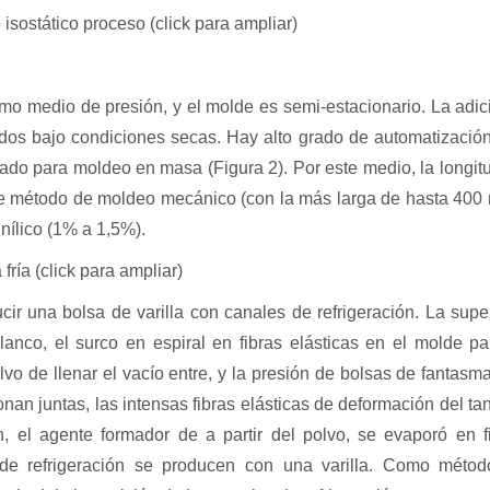
isostático proceso (click para ampliar)
como medio de presión, y el molde es semi-estacionario. La adic
dos bajo condiciones secas. Hay alto grado de automatización
ado para moldeo en masa (Figura 2). Por este medio, la longit
de método de moldeo mecánico (con la más larga de hasta 400
nílico (1% a 1,5%).
ría (click para ampliar)
 una bolsa de varilla con canales de refrigeración. La super
anco, el surco en espiral en fibras elásticas en el molde pa
vo de llenar el vacío entre, y la presión de bolsas de fantasm
onan juntas, las intensas fibras elásticas de deformación del ta
n, el agente formador de a partir del polvo, se evaporó en f
de refrigeración se producen con una varilla. Como méto