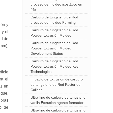
proceso de moldeo isostático en
frío
Carburo de tungsteno de Rod
proceso de moldeo Forming
ión y
Carburo de tungsteno de Rod
 y el
Powder Extrusión Moldeo
ud de
Carburo de tungsteno de Rod
 mm),
Powder Extrusión Moldeo
Development Status
Carburo de tungsteno de Rod
Powder Extrusión Moldeo Key
Technologies
ficie
ra el
Impacto de Extrusión de carburo
de tungsteno de Rod Factor de
as en
Calidad
nque.
Ultra-fino de carburo de tungsteno
ibras
varilla Extrusión agente formador
do de
Ultra-fino de carburo de tungsteno